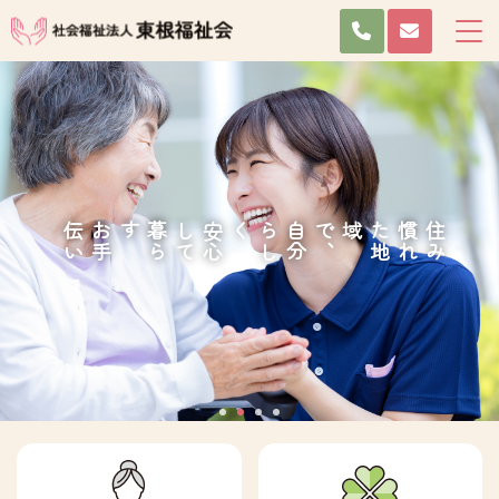
い
お
手
伝
す
安
心
し
て
暮
ら
く
自
分
ら
し
、
住
み
慣
れ
た
地
域で